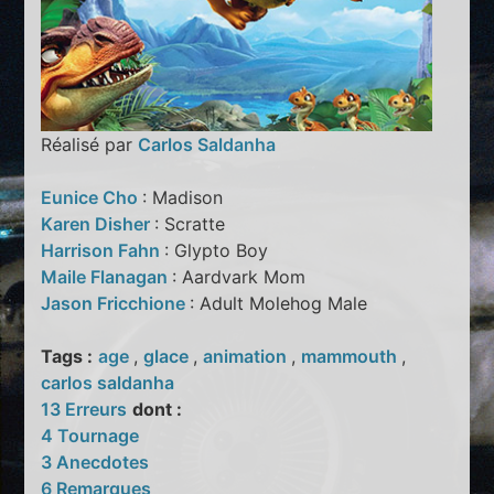
Réalisé par
Carlos Saldanha
Eunice Cho
: Madison
Karen Disher
: Scratte
Harrison Fahn
: Glypto Boy
Maile Flanagan
: Aardvark Mom
Jason Fricchione
: Adult Molehog Male
Tags :
age
,
glace
,
animation
,
mammouth
,
carlos saldanha
13 Erreurs
dont :
4 Tournage
3 Anecdotes
6 Remarques