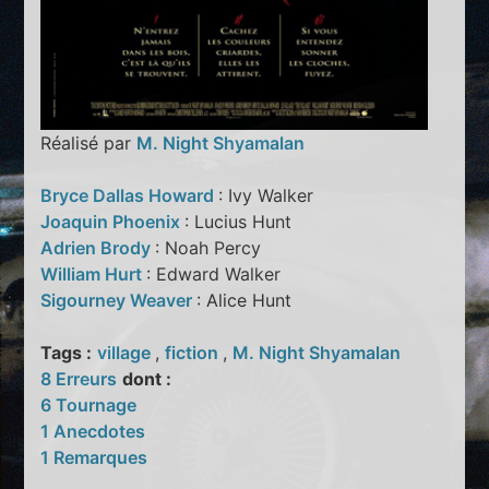
Réalisé par
M. Night Shyamalan
Bryce Dallas Howard
: Ivy Walker
Joaquin Phoenix
: Lucius Hunt
Adrien Brody
: Noah Percy
William Hurt
: Edward Walker
Sigourney Weaver
: Alice Hunt
Tags :
village
,
fiction
,
M. Night Shyamalan
8 Erreurs
dont :
6 Tournage
1 Anecdotes
1 Remarques