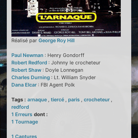
Réalisé par
George Roy Hill
Paul Newman
: Henry Gondorff
Robert Redford
: Johnny le crocheteur
Robert Shaw
: Doyle Lonnegan
Charles Durning
: Lt. William Snyder
Dana Elcar
: FBI Agent Polk
Tags :
arnaque
,
tiercé
,
paris
,
crocheteur
,
redford
1 Erreurs
dont :
1 Tournage
1 Captures