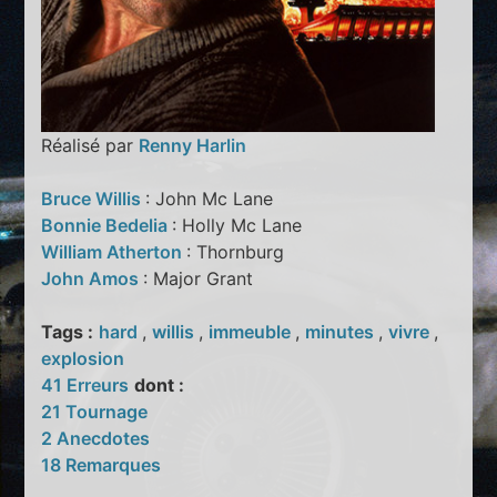
Réalisé par
Renny Harlin
Bruce Willis
: John Mc Lane
Bonnie Bedelia
: Holly Mc Lane
William Atherton
: Thornburg
John Amos
: Major Grant
Tags :
hard
,
willis
,
immeuble
,
minutes
,
vivre
,
explosion
41 Erreurs
dont :
21 Tournage
2 Anecdotes
18 Remarques