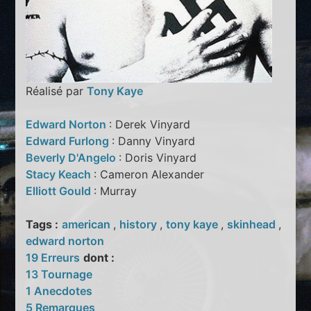
Réalisé par
Tony Kaye
Edward Norton
: Derek Vinyard
Edward Furlong
: Danny Vinyard
Beverly D'Angelo
: Doris Vinyard
Stacy Keach
: Cameron Alexander
Elliott Gould
: Murray
Tags :
american
,
history
,
tony kaye
,
skinhead
,
edward norton
19 Erreurs
dont :
13 Tournage
1 Anecdotes
5 Remarques