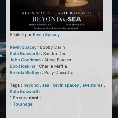
Réalisé par
Kevin Spacey
Kevin Spacey
: Bobby Darin
Kate Bosworth
: Sandra Dee
John Goodman
: Steve Blauner
Bob Hoskins
: Charlie Maffia
Brenda Blethyn
: Polly Cassotto
Tags :
beyond
,
sea
,
kevin spacey
,
aventures
,
Kate Bosworth
1 Erreurs
dont :
1 Tournage