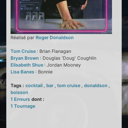
Réalisé par
Roger Donaldson
Tom Cruise
: Brian Flanagan
Bryan Brown
: Douglas 'Doug' Coughlin
Elisabeth Shue
: Jordan Mooney
Lisa Banes
: Bonnie
Tags :
cocktail
,
bar
,
tom cruise
,
donaldson
,
boisson
1 Erreurs
dont :
1 Tournage