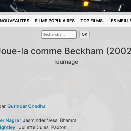
NOUVEAUTES
FILMS POPULAIRES
TOP FILMS
LES MEILL
Joue-la comme Beckham (2002
Tournage
 par
Gurinder Chadha
er Nagra
: Jesminder 'Jess' Bhamra
nightley
: Juliette 'Jules' Paxton