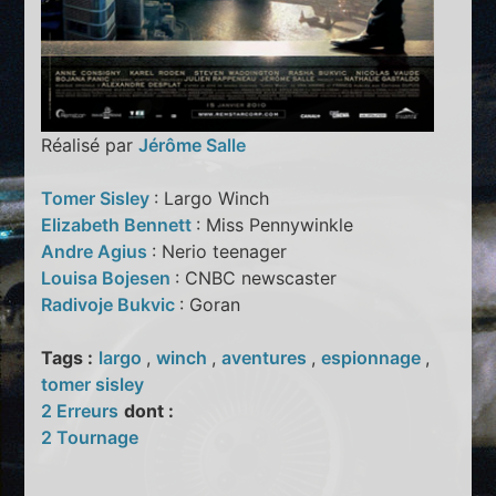
Réalisé par
Jérôme Salle
Tomer Sisley
: Largo Winch
Elizabeth Bennett
: Miss Pennywinkle
Andre Agius
: Nerio teenager
Louisa Bojesen
: CNBC newscaster
Radivoje Bukvic
: Goran
Tags :
largo
,
winch
,
aventures
,
espionnage
,
tomer sisley
2 Erreurs
dont :
2 Tournage