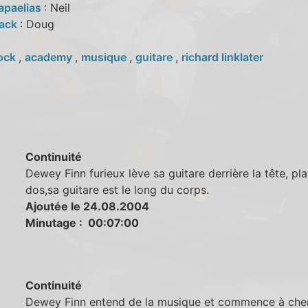
apaelias
: Neil
tack
: Doug
ock
,
academy
,
musique
,
guitare
,
richard linklater
Continuité
Dewey Finn furieux lève sa guitare derrière la tête, pl
dos,sa guitare est le long du corps.
Ajoutée le 24.08.2004
Minutage : 00:07:00
Continuité
Dewey Finn entend de la musique et commence à che