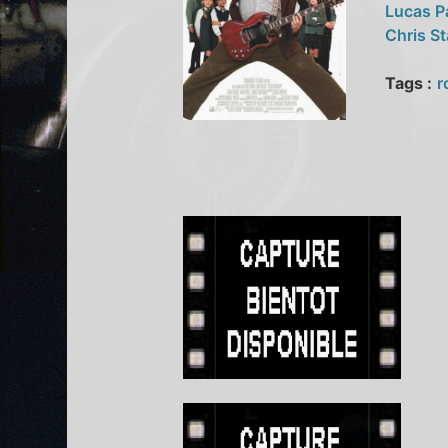
Lucas P
Chris S
Tags :
r