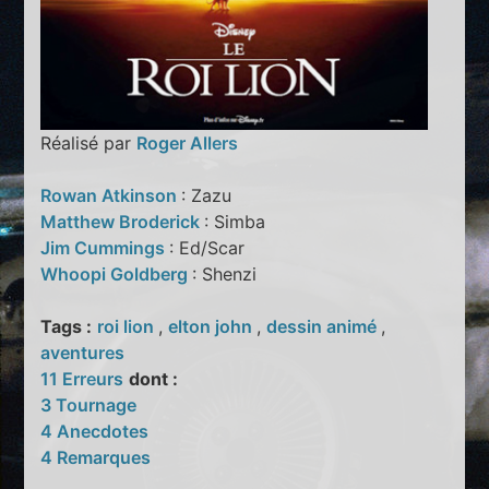
Réalisé par
Roger Allers
Rowan Atkinson
: Zazu
Matthew Broderick
: Simba
Jim Cummings
: Ed/Scar
Whoopi Goldberg
: Shenzi
Tags :
roi lion
,
elton john
,
dessin animé
,
aventures
11 Erreurs
dont :
3 Tournage
4 Anecdotes
4 Remarques