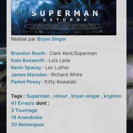
Réalisé par
Bryan Singer
Brandon Routh
: Clark Kent/Superman
Kate Bosworth
: Lois Lane
Kevin Spacey
: Lex Luthor
James Marsden
: Richard White
Parker Posey
: Kitty Kowalski
Tags :
Superman
,
retour
,
bryan singer
,
krypton
41 Erreurs
dont :
3 Tournage
18 Anecdotes
20 Remarques