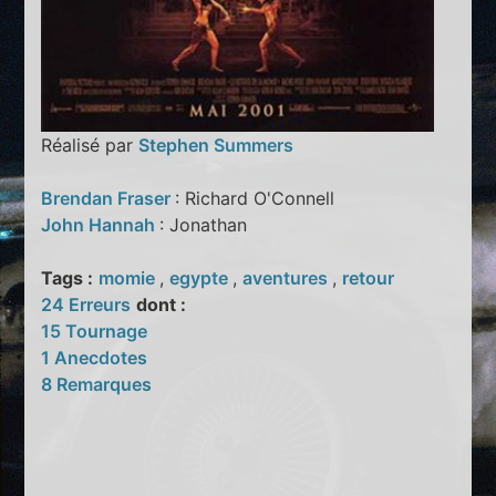
Réalisé par
Stephen Summers
Brendan Fraser
: Richard O'Connell
John Hannah
: Jonathan
Tags :
momie
,
egypte
,
aventures
,
retour
24 Erreurs
dont :
15 Tournage
1 Anecdotes
8 Remarques