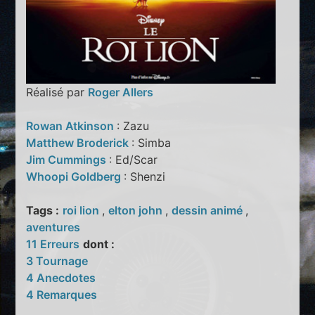
Réalisé par
Roger Allers
Rowan Atkinson
: Zazu
Matthew Broderick
: Simba
Jim Cummings
: Ed/Scar
Whoopi Goldberg
: Shenzi
Tags :
roi lion
,
elton john
,
dessin animé
,
aventures
11 Erreurs
dont :
3 Tournage
4 Anecdotes
4 Remarques