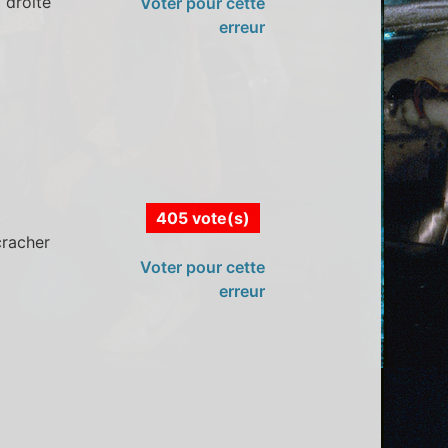
 droite
Voter pour cette
erreur
405 vote(s)
cracher
Voter pour cette
erreur