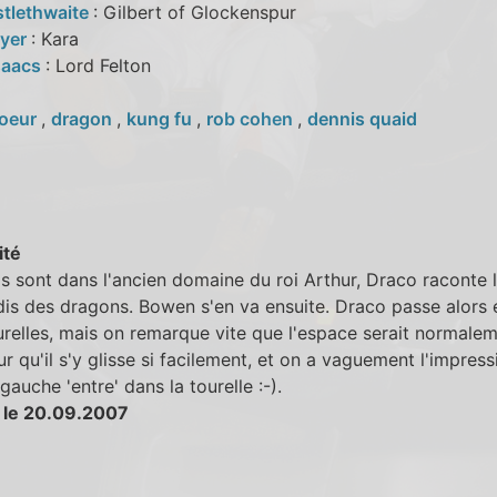
stlethwaite
: Gilbert of Glockenspur
eyer
: Kara
saacs
: Lord Felton
oeur
,
dragon
,
kung fu
,
rob cohen
,
dennis quaid
ité
ls sont dans l'ancien domaine du roi Arthur, Draco raconte l
is des dragons. Bowen s'en va ensuite. Draco passe alors 
relles, mais on remarque vite que l'espace serait normalem
ur qu'il s'y glisse si facilement, et on a vaguement l'impres
gauche 'entre' dans la tourelle :-).
 le 20.09.2007