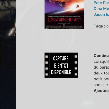
Pete Po
Dina M
Jason I
Tags :
c
Continu
Lorsqu'i
du parad
deux tou
petit po
son aile 
Ajoutée