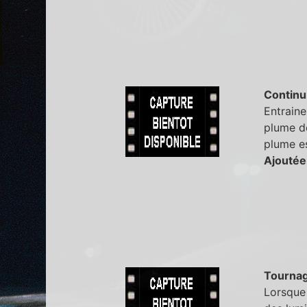
Continu
Entraine
plume de
plume es
Ajoutée
Tourna
Lorsque 