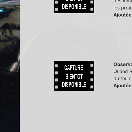
des lumi
les proj
Ajoutée
Observa
Quand Bo
du feu s
Ajoutée