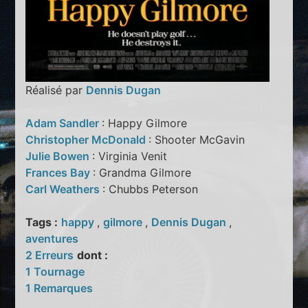
Réalisé par
Dennis Dugan
Adam Sandler
: Happy Gilmore
Christopher McDonald
: Shooter McGavin
Julie Bowen
: Virginia Venit
Frances Bay
: Grandma Gilmore
Carl Weathers
: Chubbs Peterson
Tags :
happy
,
gilmore
,
Dennis Dugan
,
aventures
2 Erreurs
dont :
1 Tournage
1 Remarques