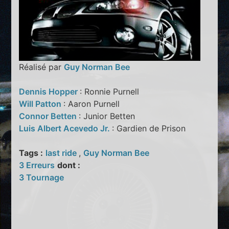
Réalisé par
Guy Norman Bee
Dennis Hopper
: Ronnie Purnell
Will Patton
: Aaron Purnell
Connor Betten
: Junior Betten
Luis Albert Acevedo Jr.
: Gardien de Prison
Tags :
last ride
,
Guy Norman Bee
3 Erreurs
dont :
3 Tournage