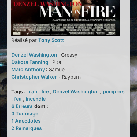
Réalisé par
Tony Scott
Denzel Washington
: Creasy
Dakota Fanning
: Pita
Marc Anthony
: Samuel
Christopher Walken
: Rayburn
Tags :
man
,
fire
,
Denzel Washington
,
pompiers
,
feu
,
incendie
6 Erreurs
dont :
3 Tournage
1 Anecdotes
2 Remarques