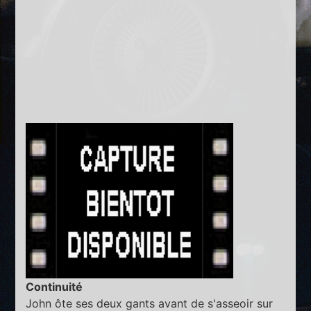
Continuité
John ôte ses deux gants avant de s'asseoir sur