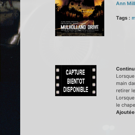
Ann Mil
Tags :
m
Continu
Lorsque 
main dan
retirer 
Lorsque 
le chape
Ajoutée