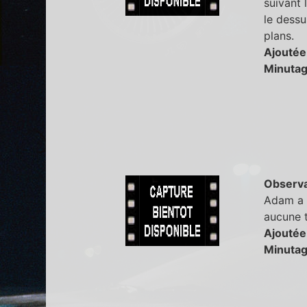
suivant 
le dessu
plans.
Ajoutée
Minutag
Observa
Adam a l
aucune t
Ajoutée
Minutag