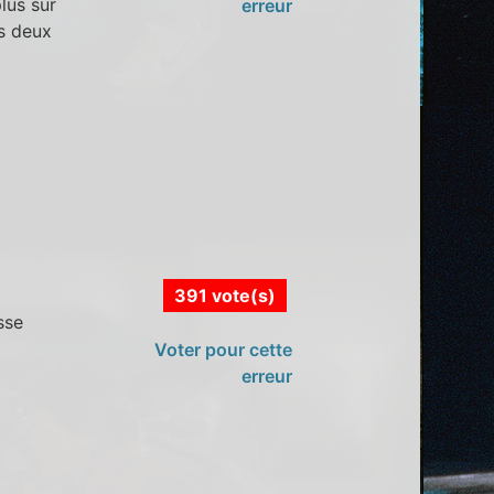
lus sur
erreur
es deux
391 vote(s)
sse
Voter pour cette
erreur