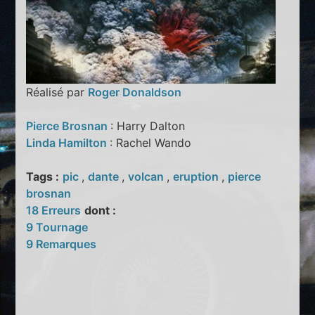
Réalisé par
Roger Donaldson
Pierce Brosnan
: Harry Dalton
Linda Hamilton
: Rachel Wando
Tags :
pic
,
dante
,
volcan
,
eruption
,
pierce
brosnan
18 Erreurs
dont :
9 Tournage
9 Remarques