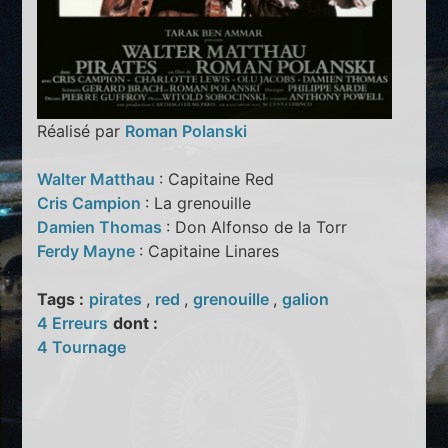
Réalisé par
Roman Polanski
Walter Matthau
: Capitaine Red
Cris Campion
: La grenouille
Damien Thomas
: Don Alfonso de la Torr
Ferdy Mayne
: Capitaine Linares
Tags :
pirates
,
red
,
grenouille
,
galion
4 Erreurs
dont :
4 Tournage