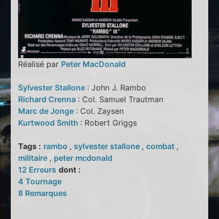
Réalisé par
Peter MacDonald
Sylvester Stallone
: John J. Rambo
Richard Crenna
: Col. Samuel Trautman
Marc de Jonge
: Col. Zaysen
Kurtwood Smith
: Robert Griggs
Tags :
rambo
,
sylvester stallone
,
combat
,
militaire
,
peter mcdonald
12 Erreurs
dont :
4 Tournage
8 Remarques