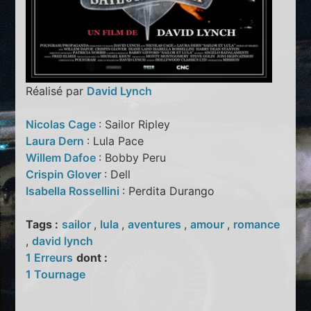
Réalisé par
David Lynch
Nicolas Cage
: Sailor Ripley
Laura Dern
: Lula Pace
Willem Dafoe
: Bobby Peru
Crispin Glover
: Dell
Isabella Rossellini
: Perdita Durango
Tags :
sailor
,
lula
,
aventures
,
amour
,
romance
,
david lynch
1 Erreurs
dont :
1 Tournage