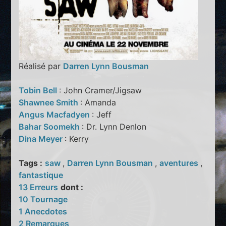
Réalisé par
Darren Lynn Bousman
Tobin Bell
: John Cramer/Jigsaw
Shawnee Smith
: Amanda
Angus Macfadyen
: Jeff
Bahar Soomekh
: Dr. Lynn Denlon
Dina Meyer
: Kerry
Tags :
saw
,
Darren Lynn Bousman
,
aventures
,
fantastique
13 Erreurs
dont :
10 Tournage
1 Anecdotes
2 Remarques