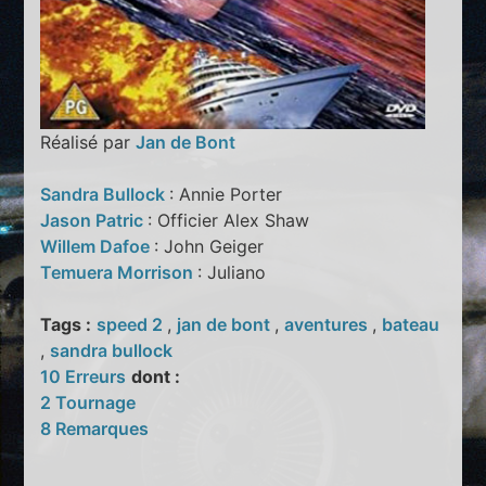
Réalisé par
Jan de Bont
Sandra Bullock
: Annie Porter
Jason Patric
: Officier Alex Shaw
Willem Dafoe
: John Geiger
Temuera Morrison
: Juliano
Tags :
speed 2
,
jan de bont
,
aventures
,
bateau
,
sandra bullock
10 Erreurs
dont :
2 Tournage
8 Remarques