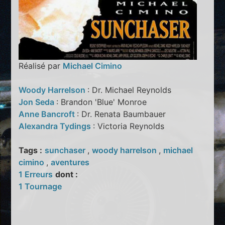
Réalisé par
Michael Cimino
Woody Harrelson
: Dr. Michael Reynolds
Jon Seda
: Brandon 'Blue' Monroe
Anne Bancroft
: Dr. Renata Baumbauer
Alexandra Tydings
: Victoria Reynolds
Tags :
sunchaser
,
woody harrelson
,
michael
cimino
,
aventures
1 Erreurs
dont :
1 Tournage