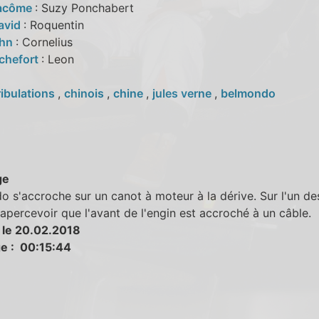
Pacôme
: Suzy Ponchabert
avid
: Roquentin
ahn
: Cornelius
chefort
: Leon
ribulations
,
chinois
,
chine
,
jules verne
,
belmondo
ge
 s'accroche sur un canot à moteur à la dérive. Sur l'un de
apercevoir que l'avant de l'engin est accroché à un câble.
 le 20.02.2018
e : 00:15:44