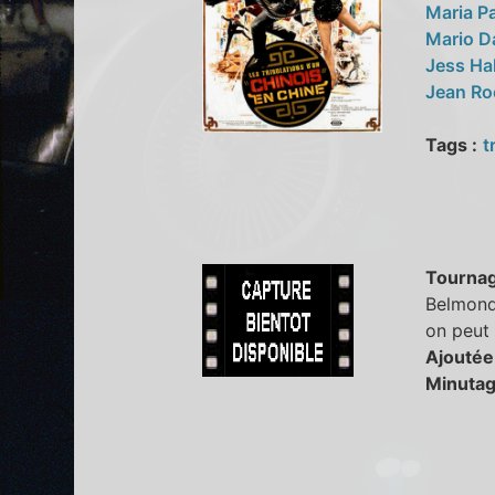
Maria 
Mario D
Jess H
Jean Ro
Tags :
t
Tourna
Belmondo
on peut 
Ajoutée
Minutag