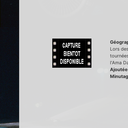
Géogra
Lors des
tournées
l'Ama D
Ajoutée
Minutag