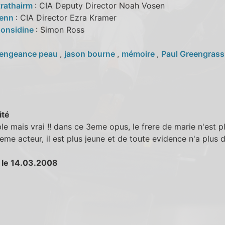
trathairm
: CIA Deputy Director Noah Vosen
lenn
: CIA Director Ezra Kramer
onsidine
: Simon Ross
engeance peau
,
jason bourne
,
mémoire
,
Paul Greengrass
ité
le mais vrai !! dans ce 3eme opus, le frere de marie n'est p
eme acteur, il est plus jeune et de toute evidence n'a plus 
 le 14.03.2008