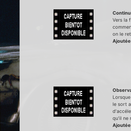
Continu
Vers la 
commenc
on le re
Ajoutée
Observa
Lorsque 
le sort 
d'accéle
qu'il ne
Ajoutée 