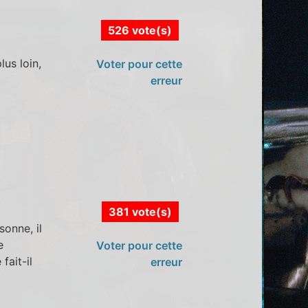
526 vote(s)
us loin,
Voter pour cette
erreur
381 vote(s)
onne, il
e
Voter pour cette
fait-il
erreur