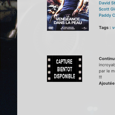
David S
Scott G
Paddy C
Tags :
v
Continu
incroyab
par le m
!!!
Ajoutée