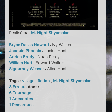
Réalisé par
M. Night Shyamalan
Bryce Dallas Howard
: Ivy Walker
Joaquin Phoenix
: Lucius Hunt
Adrien Brody
: Noah Percy
William Hurt
: Edward Walker
Sigourney Weaver
: Alice Hunt
Tags :
village
,
fiction
,
M. Night Shyamalan
8 Erreurs
dont :
6 Tournage
1 Anecdotes
1 Remarques