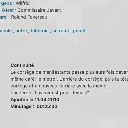
ürgens
: Wilfrid
 Géret
: Commissaire Javert
arel
: Roland Favereau
ueule
,
autre
,
tchernia
,
serrault
,
poiret
Continuité
Le cortège de manifestants passe plusieurs fois devan
même café:"le métro". L'arrière du cortège, puis la têt
cortège et à nouveau l'arrière avec la même
banderole:"l'avenir est pour demain".
Ajoutée le 11.04.2010
Minutage : 00:25:32