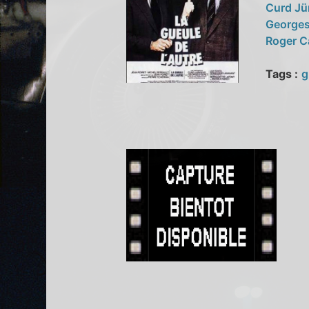
Curd J
Georges
Roger C
Tags :
g