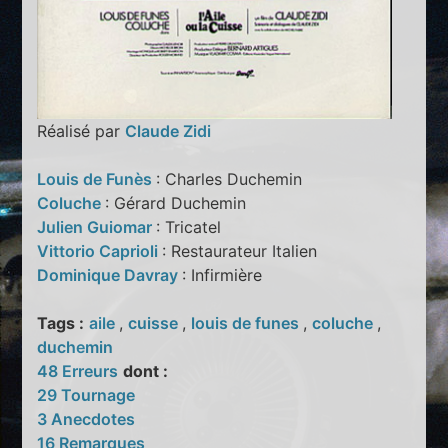
Réalisé par
Claude Zidi
Louis de Funès
: Charles Duchemin
Coluche
: Gérard Duchemin
Julien Guiomar
: Tricatel
Vittorio Caprioli
: Restaurateur Italien
Dominique Davray
: Infirmière
Tags :
aile
,
cuisse
,
louis de funes
,
coluche
,
duchemin
48 Erreurs
dont :
29 Tournage
3 Anecdotes
16 Remarques