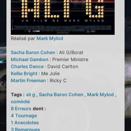
Réalisé par
Mark Mylod
Sacha Baron Cohen
: Ali G/Borat
Michael Gambon
: Premier Ministre
Charles Dance
: David Carlton
Kellie Bright
: Me Julie
Martin Freeman
: Ricky C
Tags :
ali g
,
Sacha Baron Cohen
,
Mark Mylod
,
comédie
8 Erreurs
dont :
4 Tournage
1 Anecdotes
3 Remarques