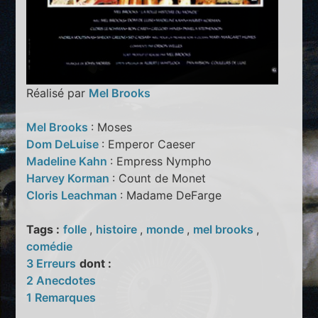
Réalisé par
Mel Brooks
Mel Brooks
: Moses
Dom DeLuise
: Emperor Caeser
Madeline Kahn
: Empress Nympho
Harvey Korman
: Count de Monet
Cloris Leachman
: Madame DeFarge
Tags :
folle
,
histoire
,
monde
,
mel brooks
,
comédie
3 Erreurs
dont :
2 Anecdotes
1 Remarques