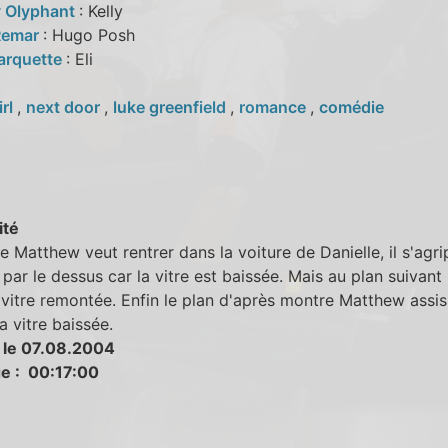
 Olyphant
: Kelly
Remar
: Hugo Posh
arquette
: Eli
irl
,
next door
,
luke greenfield
,
romance
,
comédie
ité
e Matthew veut rentrer dans la voiture de Danielle, il s'agri
 par le dessus car la vitre est baissée. Mais au plan suivant
 vitre remontée. Enfin le plan d'après montre Matthew assis
a vitre baissée.
 le 07.08.2004
e : 00:17:00