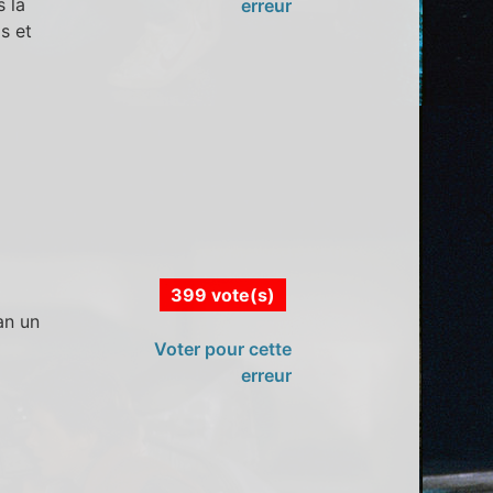
s la
erreur
s et
399 vote(s)
an un
Voter pour cette
erreur