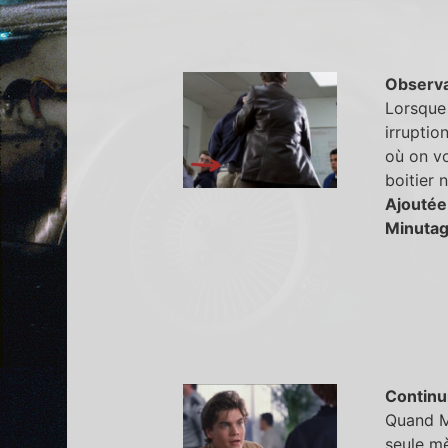
Observa
Lorsque 
irruptio
où on vo
boitier 
Ajoutée
Minutag
Continu
Quand M
seule mè