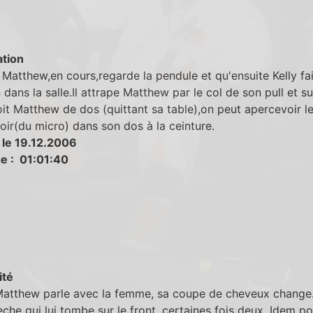
tion
Matthew,en cours,regarde la pendule et qu'ensuite Kelly fai
n dans la salle.Il attrape Matthew par le col de son pull et su
it Matthew de dos (quittant sa table),on peut apercevoir le
noir(du micro) dans son dos à la ceinture.
 le 19.12.2006
e : 01:01:40
ité
atthew parle avec la femme, sa coupe de cheveux change. 
che qui lui tombe sur le front, certaines fois deux. Idem po