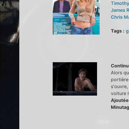
Timothy
James 
Chris M
Tags :
g
Continu
Alors qu
portière
s'ouvre,
voiture l
Ajoutée
Minutag