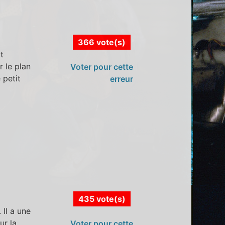
366 vote(s)
t
r le plan
Voter pour cette
 petit
erreur
435 vote(s)
Il a une
ur la
Voter pour cette