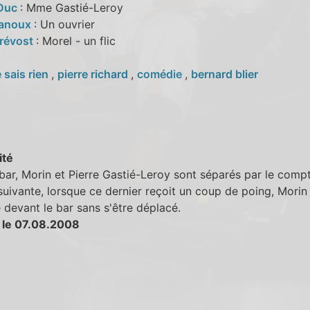
 Duc
: Mme Gastié-Leroy
Lanoux
: Un ouvrier
Prévost
: Morel - un flic
e sais rien
,
pierre richard
,
comédie
,
bernard blier
ité
bar, Morin et Pierre Gastié-Leroy sont séparés par le compt
suivante, lorsque ce dernier reçoit un coup de poing, Morin
 devant le bar sans s'être déplacé.
 le 07.08.2008