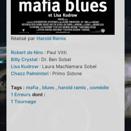
Réalisé par
Harold Ramis
Robert de Niro
: Paul Vitti
Billy Crystal
: Dr. Ben Sobel
Lisa Kudrow
: Laura MacNamara Sobel
Chazz Palminteri
: Primo Sidone
Tags :
mafia
,
blues
,
harold ramis
,
comédie
1 Erreurs
dont :
1 Tournage