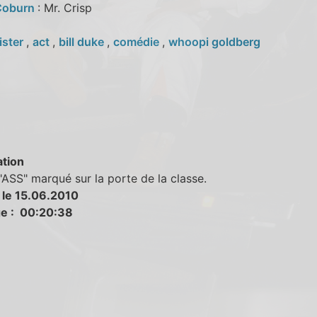
Coburn
: Mr. Crisp
ister
,
act
,
bill duke
,
comédie
,
whoopi goldberg
tion
"ASS" marqué sur la porte de la classe.
 le 15.06.2010
e : 00:20:38