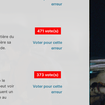
erreur
471 vote(s)
tière du
ière sa
Voter pour cette
ide.
erreur
373 vote(s)
 le
peut voir
Voter pour cette
ouent un
erreur
e au