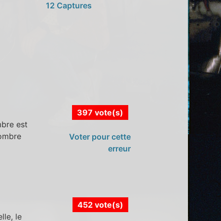
12 Captures
397 vote(s)
mbre est
'ombre
Voter pour cette
erreur
452 vote(s)
le, le