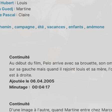
 Hubert
: Louis
a Guedj
: Martine
ne Pascal
: Claire
hemin
,
campagne
,
été
,
vacances
,
enfants
,
anémone
Continuité
Au début du film, Pelo arrive avec sa brouette, son o
sur sa gauche mais quand il rejoint louis et sa mère, l
est à droite.
Ajoutée le 06.04.2005
Minutage : 00:04:17
Continuité
D'une image à l'autre, quand Martine entre chez Marcel