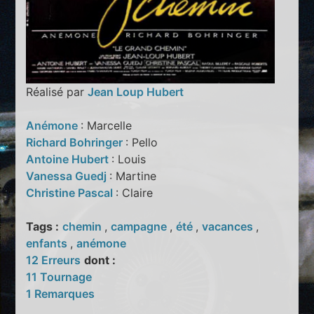
Réalisé par
Jean Loup Hubert
Anémone
: Marcelle
Richard Bohringer
: Pello
Antoine Hubert
: Louis
Vanessa Guedj
: Martine
Christine Pascal
: Claire
Tags :
chemin
,
campagne
,
été
,
vacances
,
enfants
,
anémone
12 Erreurs
dont :
11 Tournage
1 Remarques