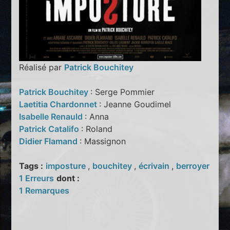
Réalisé par
Patrick Bouchitey
Patrick Bouchitey
: Serge Pommier
Laetitia Chardonnet
: Jeanne Goudimel
Isabelle Renauld
: Anna
Patrick Catalifo
: Roland
Didier Flamand
: Massignon
Tags :
imposture
,
bouchitey
,
écrivain
,
berroyer
1 Erreurs
dont :
1 Remarques