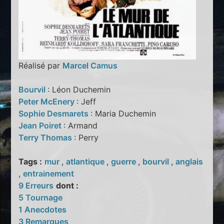
Réalisé par
Marcel Camus
Bourvil
: Léon Duchemin
Peter McEnery
: Jeff
Sophie Desmarets
: Maria Duchemin
Jean Poiret
: Armand
Terry Thomas
: Perry
Tags :
mur
,
atlantique
,
guerre
,
bourvil
,
anglais
,
entrainement
9 Erreurs
dont :
5 Tournage
1 Anecdotes
3 Remarques