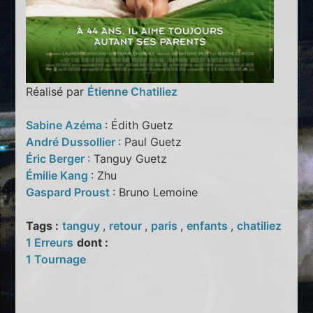
Réalisé par
Étienne Chatiliez
Sabine Azéma
: Édith Guetz
André Dussollier
: Paul Guetz
Éric Berger
: Tanguy Guetz
Émilie Kang
: Zhu
Gaspard Proust
: Bruno Lemoine
Tags :
tanguy
,
retour
,
paris
,
enfants
,
chatiliez
1 Erreurs
dont :
1 Tournage