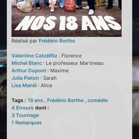
Réalisé par
Frédéric Berthe
Valentine Catzélfliz
: Florence
Michel Blanc
: Le professeur Martineau
Arthur Dupont
: Maxime
Julia Piaton
: Sarah
Lisa Manili
: Alice
Tags :
18 ans
,
Frédéric Berthe
,
comédie
4 Erreurs
dont :
3 Tournage
1 Remarques