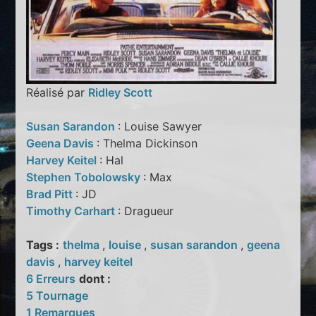
Réalisé par
Ridley Scott
Susan Sarandon
: Louise Sawyer
Geena Davis
: Thelma Dickinson
Harvey Keitel
: Hal
Stephen Tobolowsky
: Max
Brad Pitt
: JD
Timothy Carhart
: Dragueur
Tags :
thelma
,
louise
,
susan sarandon
,
geena
davis
,
harvey keitel
6 Erreurs
dont :
5 Tournage
1 Remarques