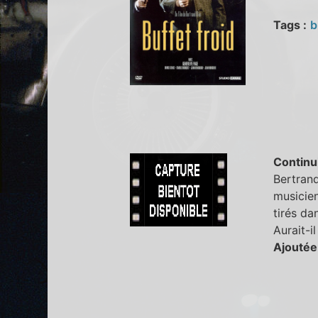
Tags :
b
Continu
Bertrand
musicien
tirés da
Aurait-i
Ajoutée