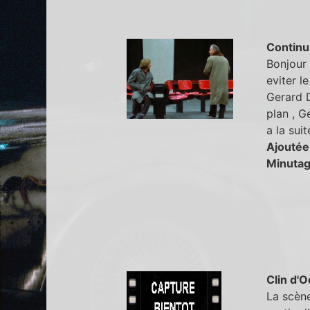
Continu
Bonjour 
eviter l
Gerard D
plan , G
a la suit
Ajoutée
Minutag
Clin d'O
La scène