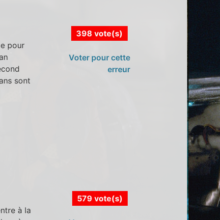
398 vote(s)
ce pour
lan
Voter pour cette
second
erreur
lans sont
579 vote(s)
ntre à la