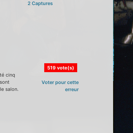
2 Captures
519 vote(s)
té cinq
 sont
Voter pour cette
le salon.
erreur