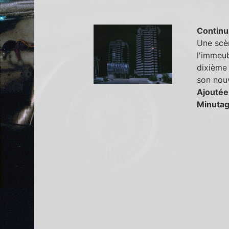
Continu
Une scèn
l'immeub
dixième 
son nouv
Ajoutée
Minutag