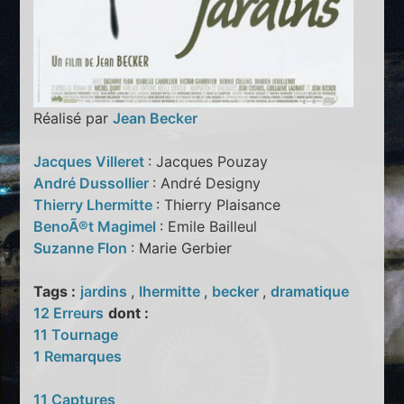
Réalisé par
Jean Becker
Jacques Villeret
: Jacques Pouzay
André Dussollier
: André Designy
Thierry Lhermitte
: Thierry Plaisance
BenoÃ®t Magimel
: Emile Bailleul
Suzanne Flon
: Marie Gerbier
Tags :
jardins
,
lhermitte
,
becker
,
dramatique
12 Erreurs
dont :
11 Tournage
1 Remarques
11 Captures