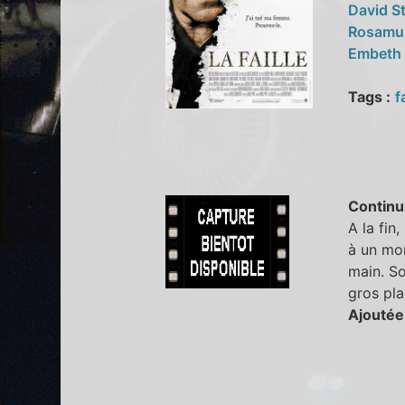
David S
Rosamu
Embeth 
Tags :
f
Continu
A la fin
à un mom
main. So
gros pla
Ajoutée