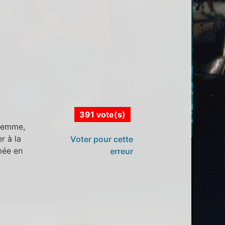
391 vote(s)
 femme,
r à la
Voter pour cette
mée en
erreur