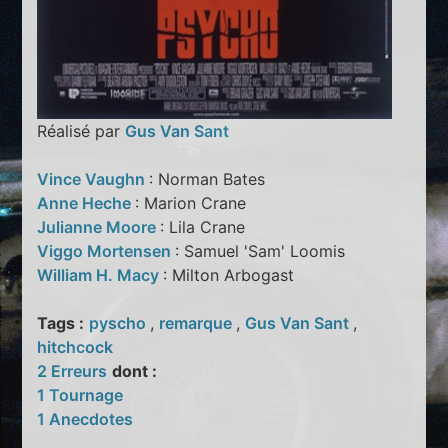
Réalisé par
Gus Van Sant
Vince Vaughn
: Norman Bates
Anne Heche
: Marion Crane
Julianne Moore
: Lila Crane
Viggo Mortensen
: Samuel 'Sam' Loomis
William H. Macy
: Milton Arbogast
Tags :
pyscho
,
remarque
,
Gus Van Sant
,
hitchcock
2 Erreurs
dont :
1 Tournage
1 Anecdotes