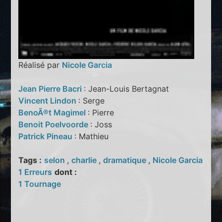
Réalisé par
Nicole Garcia
Jean Pierre Bacri
: Jean-Louis Bertagnat
Vincent Lindon
: Serge
BenoÃ®t Magimel
: Pierre
Benoit Poelvoorde
: Joss
Patrick Pineau
: Mathieu
Tags :
selon
,
charlie
,
dramatique
,
Nicole Garcia
1 Erreurs
dont :
1 Tournage