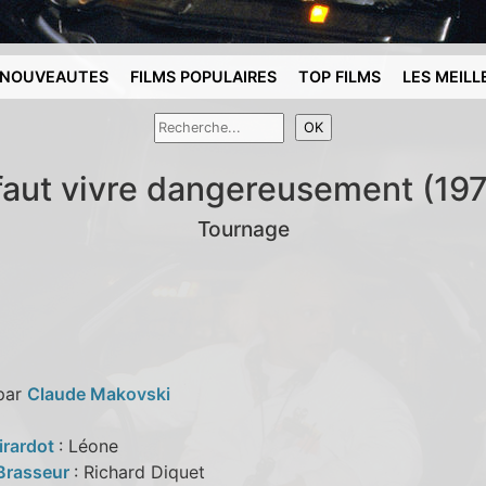
NOUVEAUTES
FILMS POPULAIRES
TOP FILMS
LES MEILL
 faut vivre dangereusement (19
Tournage
 par
Claude Makovski
irardot
: Léone
Brasseur
: Richard Diquet