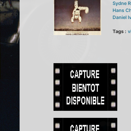
Sydne 
Hans Ch
Daniel I
Tags :
v