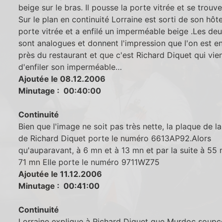
beige sur le bras. Il pousse la porte vitrée et se trouv
Sur le plan en continuité Lorraine est sorti de son hôte
porte vitrée et a enfilé un imperméable beige .Les de
sont analogues et donnent l'impression que l'on est e
près du restaurant et que c'est Richard Diquet qui vie
d'enfiler son imperméable…
Ajoutée le 08.12.2006
Minutage : 00:40:00
Continuité
Bien que l'image ne soit pas très nette, la plaque de la
de Richard Diquet porte le numéro 6613AP92.Alors
qu'auparavant, à 6 mn et à 13 mn et par la suite à 55 
71 mn Elle porte le numéro 9711WZ75
Ajoutée le 11.12.2006
Minutage : 00:41:00
Continuité
Lorraine explique à Richard Diquet que Murdoc soup