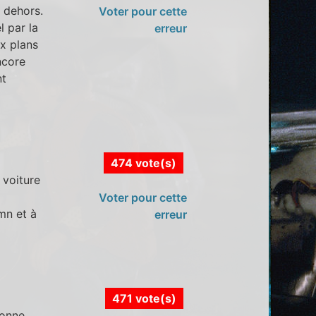
e dehors.
Voter pour cette
l par la
erreur
ux plans
ncore
nt
474 vote(s)
 voiture
Voter pour cette
mn et à
erreur
471 vote(s)
çonne