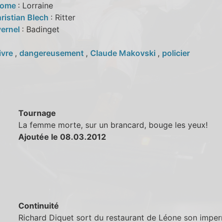
Rome
: Lorraine
ristian Blech
: Ritter
vernel
: Badinget
ivre
,
dangereusement
,
Claude Makovski
,
policier
Tournage
La femme morte, sur un brancard, bouge les yeux!
Ajoutée le 08.03.2012
Continuité
Richard Diquet sort du restaurant de Léone son impe